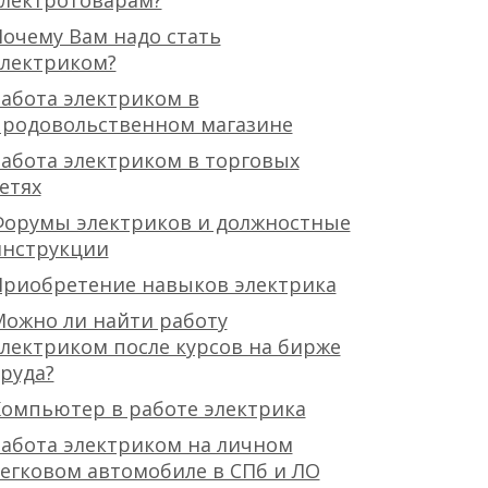
очему Вам надо стать
электриком?
абота электриком в
продовольственном магазине
абота электриком в торговых
етях
Форумы электриков и должностные
инструкции
Приобретение навыков электрика
ожно ли найти работу
лектриком после курсов на бирже
руда?
омпьютер в работе электрика
абота электриком на личном
егковом автомобиле в СПб и ЛО