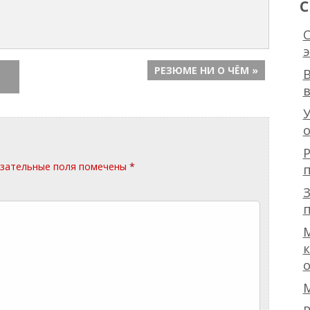
С
С
э
РЕЗЮМЕ НИ О ЧЁМ »
В
в
У
о
й
Р
зательные поля помечены
*
З
п