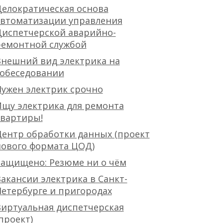
елократическая основа
автоматизации управления
Диспетчерской аварийно-
ремонтной службой
нешний вид электрика на
собеседовании
ужен электрик срочно
щу электрика для ремонта
квартиры!
ентр обработки данных (проект
нового формата ЦОД)
Защищено: Резюме ни о чём
акансии электрика в Санкт-
етербурге и пригородах
иртуальная диспетчерская
проект)