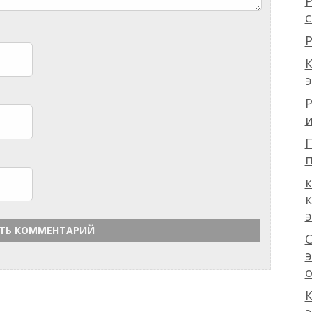
Р
с
Р
К
Р
и
П
п
к
С
э
К