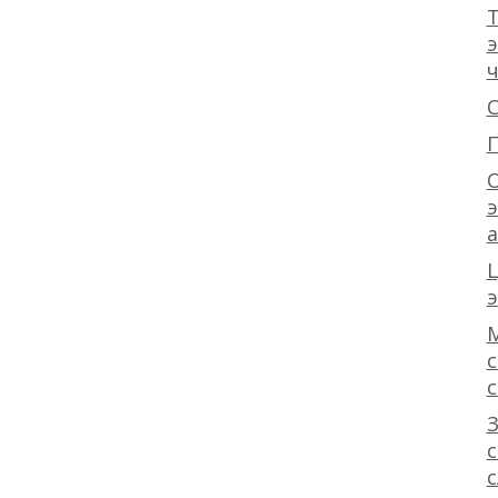
Т
э
ч
С
П
э
э
с
с