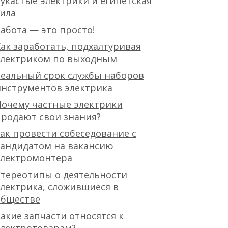
укастые электрики и египетская
ила
абота — это просто!
ак заработать, подхалтуривая
электриком по выходным
еальный срок службы наборов
нструментов электрика
очему частные электрики
родают свои знания?
ак провести собеседование с
кандидатом на вакансию
электромонтера
тереотипы о деятельности
лектрика, сложившиеся в
обществе
акие запчасти относятся к
электротоварам?