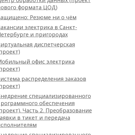
ентр обработки данных (проект
нового формата ЦОД)
Защищено: Резюме ни о чём
акансии электрика в Санкт-
етербурге и пригородах
иртуальная диспетчерская
проект)
Мобильный офис электрика
проект)
истема распределения заказов
проект)
Внедрение специализированного
программного обеспечения
проект). Часть 2. Преобразование
аявки в тикет и передача
исполнителям
Внедрение специализированного