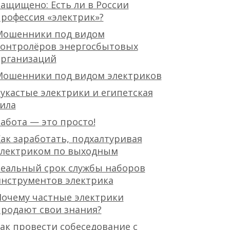
ащищено: Есть ли в России
рофессия «электрик»?
Мошенники под видом
контролёров энергосбытовых
организаций
Мошенники под видом электриков
укастые электрики и египетская
ила
абота — это просто!
ак заработать, подхалтуривая
электриком по выходным
еальный срок службы наборов
нструментов электрика
очему частные электрики
родают свои знания?
ак провести собеседование с