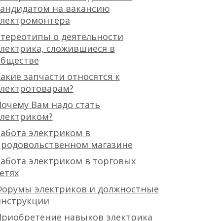
кандидатом на вакансию
электромонтера
тереотипы о деятельности
лектрика, сложившиеся в
обществе
акие запчасти относятся к
электротоварам?
очему Вам надо стать
электриком?
абота электриком в
продовольственном магазине
абота электриком в торговых
етях
Форумы электриков и должностные
инструкции
Приобретение навыков электрика