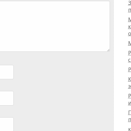
З
п
Р
с
Р
К
Р
и
П
п
к