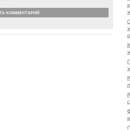
С
э
К
П
Р
Р
с