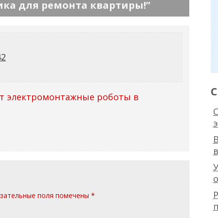
ика для ремонта квартиры!
”
42
С
ит электромонтажные роботы в
С
э
В
в
У
й
о
Р
зательные поля помечены
*